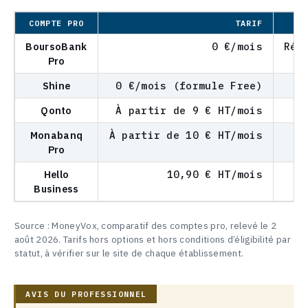
COMPTE PRO
TARIF
BoursoBank
0 €/mois
Rés
Pro
Shine
0 €/mois (formule Free)
Qonto
À partir de 9 € HT/mois
Monabanq
À partir de 10 € HT/mois
Pro
Hello
10,90 € HT/mois
Business
Source : MoneyVox, comparatif des comptes pro, relevé le 2
août 2026. Tarifs hors options et hors conditions d’éligibilité par
statut, à vérifier sur le site de chaque établissement.