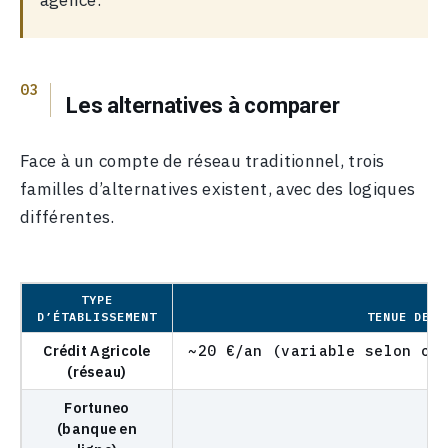
agence.
Les alternatives à comparer
Face à un compte de réseau traditionnel, trois
familles d’alternatives existent, avec des logiques
différentes.
TYPE
D’ÉTABLISSEMENT
TENUE DE C
Crédit Agricole
~20 €/an (variable selon ca
(réseau)
Fortuneo
0
(banque en