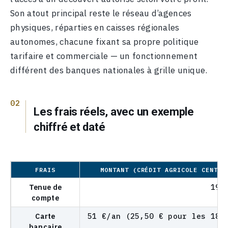
Son atout principal reste le réseau d’agences
physiques, réparties en caisses régionales
autonomes, chacune fixant sa propre politique
tarifaire et commerciale — un fonctionnement
différent des banques nationales à grille unique.
Les frais réels, avec un exemple
chiffré et daté
FRAIS
MONTANT (CRÉDIT AGRICOLE CENTRE
Tenue de
19,
compte
Carte
51 €/an (25,50 € pour les 18-
bancaire