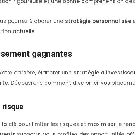
stion rigoureuse et une bonne compréhension des 
ous pourrez élaborer une
stratégie personnalisée
e
tion actuelle.
issement gagnantes
tre carrière, élaborer une
stratégie d’investiss
ite. Découvrons comment diversifier vos placement
u risque
la clé pour limiter les risques et maximiser le r
érents supports, vous profitez des opportunités of