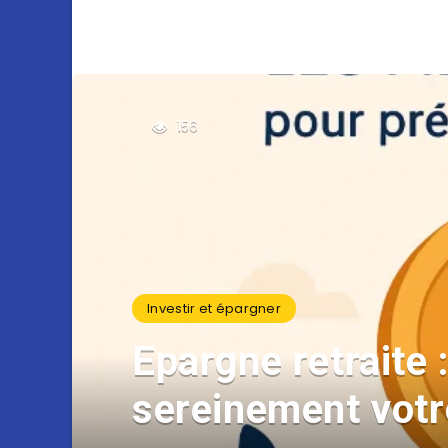
156
Investir et épargner
Epargne retraite 
sereinement votr