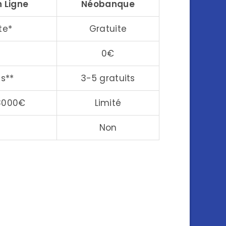
 Ligne
Néobanque
te*
Gratuite
0€
ts**
3-5 gratuits
3000€
Limité
n
Non