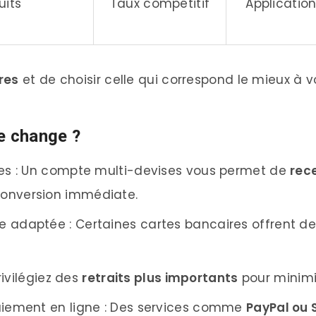
uits
Taux compétitif
Application
res
et de choisir celle qui correspond le mieux à v
e change ?
ses : Un compte multi-devises vous permet de
rec
onversion immédiate.
e adaptée : Certaines cartes bancaires offrent d
Privilégiez des
retraits plus importants
pour minimise
paiement en ligne : Des services comme
PayPal ou 