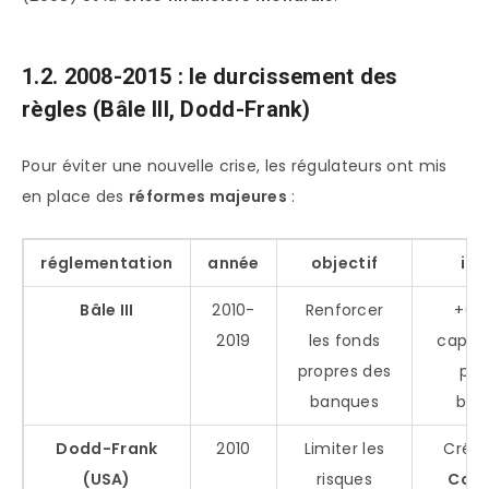
1.2. 2008-2015 : le durcissement des
règles (Bâle III, Dodd-Frank)
Pour éviter une nouvelle crise, les régulateurs ont mis
en place des
réformes majeures
:
réglementation
année
objectif
im
Bâle III
2010-
Renforcer
+60
2019
les fonds
capita
propres des
pou
banques
ban
Dodd-Frank
2010
Limiter les
Créat
(USA)
risques
Con