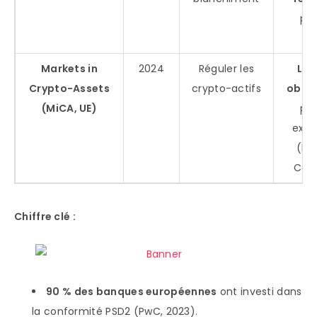
pou
cr
Markets in
2024
Réguler les
Lic
Crypto-Assets
crypto-actifs
oblig
(MiCA, UE)
pou
exc
(Bi
Coi
Chiffre clé :
90 % des banques européennes
ont investi dans
la conformité PSD2 (PwC, 2023).