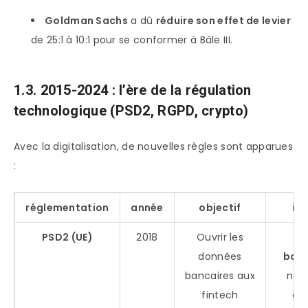
Goldman Sachs
a dû
réduire son effet de levier
de 25:1 à 10:1 pour se conformer à Bâle III.
1.3. 2015-2024 : l’ère de la régulation
technologique (PSD2, RGPD, crypto)
Avec la digitalisation, de nouvelles règles sont apparues
:
réglementation
année
objectif
im
PSD2 (UE)
2018
Ouvrir les
O
données
bank
bancaires aux
nou
fintech
ac