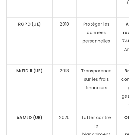
(Re
N
RGPD (UE)
2018
Protéger les
Ame
données
reco
personnelles
746 
Ama
2
MiFID II (UE)
2018
Transparence
Bais
sur les frais
comm
financiers
pou
gesti
d’a
5AMLD (UE)
2020
Lutter contre
Obli
le
de
blanchiment
ren