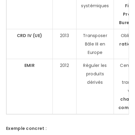
systémiques
Fina
Prot
Bureau
CRD IV (UE)
2013
Transposer
Obliga
Bâle III en
ratio d
Europe
(3
EMIR
2012
Réguler les
Centra
produits
d
dérivés
trans
via
chamb
compe
Exemple concret :